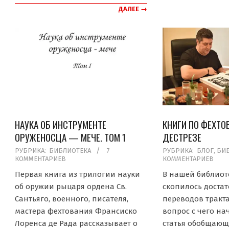
ДАЛЕЕ →
НАУКА ОБ ИНСТРУМЕНТЕ
КНИГИ ПО ФЕХТО
ОРУЖЕНОСЦА — МЕЧЕ. ТОМ 1
ДЕСТРЕЗЕ
2019-
2019-
РУБРИКА:
БИБЛИОТЕКА
7
РУБРИКА:
БЛОГ
,
БИ
КОММЕНТАРИЕВ
КОММЕНТАРИЕВ
05-
05-
20
16
Первая книга из трилогии науки
В нашей библиот
об оружии рыцаря ордена Св.
скопилось доста
Сантьяго, военного, писателя,
переводов тракта
мастера фехтования Франсиско
вопрос с чего на
Лоренса де Рада рассказывает о
статья обобщающа