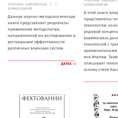
РУБРИКА:
БИБЛИОТ
2021-
РУБРИКА:
БИБЛИОТЕКА
1
КОММЕНТАРИЯ
05-
КОММЕНТАРИЙ
03-
03
В этой книге впе
23
Данная научно-методологическая
представлены че
книга представляет результаты
технологии, осн
применения методологии,
родовой концепц
направленной на исследование и
взаимосвязь дан
реставрацию эффективности
технологий с тре
различных воинских систем.
криминальными 
юга Италии. Такж
описывает техно
ДАЛЕЕ →
основу стиля Каса