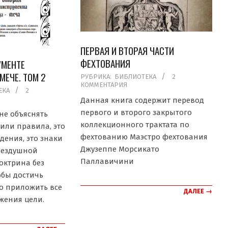
ПЕРВАЯ И ВТОРАЯ ЧАСТИ
ФЕХТОВАНИЯ
УМЕНТЕ
ЕЧЕ. ТОМ 2
2019-
РУБРИКА:
БИБЛИОТЕКА
2
КОММЕНТАРИЯ
05-
ЕКА
2
20
Данная книга содержит перевод
первого и второго закрытого
 не объяснять
коллекционного трактата по
или правила, это
фехтованию Маэстро фехтования
дения, это знаки
Джузеппе Морсикато
 бездушной
Паллавичини
октрина без
обы достичь
о приложить все
ДАЛЕЕ →
жения цели.