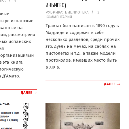
ЕКА
4
ИНЬИГЕС)
2020-
РУБРИКА:
БИБЛИОТЕКА
3
рвые
КОММЕНТАРИЯ
02-
тыре испанские
11
Трактат был написан в 1890 году в
ованные на
Мадриде и содержит в себе
ии, рассмотрена
несколько разделов, среди прочих
ных испанских
это: дуэль на мечах, на саблях, на
мя
пистолетах и т.д., а также модели
организациями
протоколов, имевших место быть
е эта книга
в XIX в.
логическую
 Д’Амато.
ДАЛЕЕ →
ДАЛЕЕ →