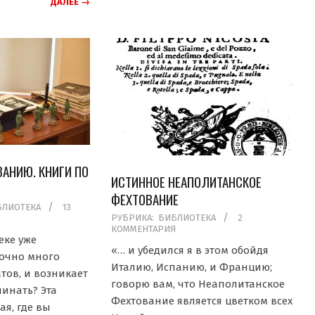
ДАЛЕЕ →
ВАНИЮ. КНИГИ ПО
ИСТИННОЕ НЕАПОЛИТАНСКОЕ
ФЕХТОВАНИЕ
БЛИОТЕКА
13
2019-
РУБРИКА:
БИБЛИОТЕКА
2
КОММЕНТАРИЯ
05-
еке уже
15
«… и убедился я в этом обойдя
точно много
Италию, Испанию, и Францию;
тов, и возникает
говорю вам, что Неаполитанское
чинать? Эта
Фехтование является цветком всех
я, где вы