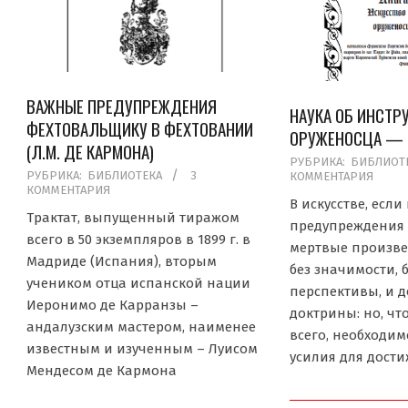
ВАЖНЫЕ ПРЕДУПРЕЖДЕНИЯ
НАУКА ОБ ИНСТР
ФЕХТОВАЛЬЩИКУ В ФЕХТОВАНИИ
ОРУЖЕНОСЦА — М
(Л.М. ДЕ КАРМОНА)
2019-
РУБРИКА:
БИБЛИОТ
2020-
РУБРИКА:
БИБЛИОТЕКА
3
КОММЕНТАРИЯ
08-
КОММЕНТАРИЯ
01-
02
В искусстве, если
09
Трактат, выпущенный тиражом
предупреждения 
всего в 50 экземпляров в 1899 г. в
мертвые произве
Мадриде (Испания), вторым
без значимости,
учеником отца испанской нации
перспективы, и д
Иеронимо де Карранзы –
доктрины: но, чт
андалузским мастером, наименее
всего, необходим
известным и изученным – Луисом
усилия для дости
Мендесом де Кармона