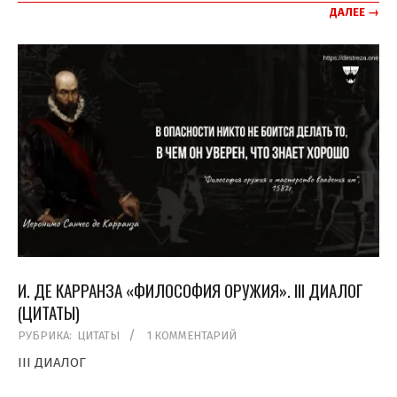
ДАЛЕЕ →
И. ДЕ КАРРАНЗА «ФИЛОСОФИЯ ОРУЖИЯ». III ДИАЛОГ
(ЦИТАТЫ)
2020-
РУБРИКА:
ЦИТАТЫ
1 КОММЕНТАРИЙ
01-
III ДИАЛОГ
08