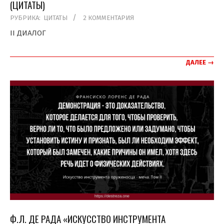
(ЦИТАТЫ)
2019-
РУБРИКА:
ЦИТАТЫ
2 КОММЕНТАРИЯ
11-
II ДИАЛОГ
18
ДАЛЕЕ →
Ф.Л. ДЕ РАДА «ИСКУССТВО ИНСТРУМЕНТА