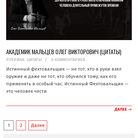
АКАДЕМИК МАЛЬЦЕВ ОЛЕГ ВИКТОРОВИЧ (ЦИТАТЫ)
2019-
РУБРИКА:
ЦИТАТЫ
0 КОММЕНТАРИЕВ
04-
Истинный фехтовальщик — не тот, кто в руки взял
13
оружие и даже не тот, кто обучился тому, как его
применять в особый час. Истинный Фехтовальщик —
это человек чести
ДАЛЕЕ →
ПАГИНАЦИЯ
1
2
Далее
ЗАПИСЕЙ
Поиск