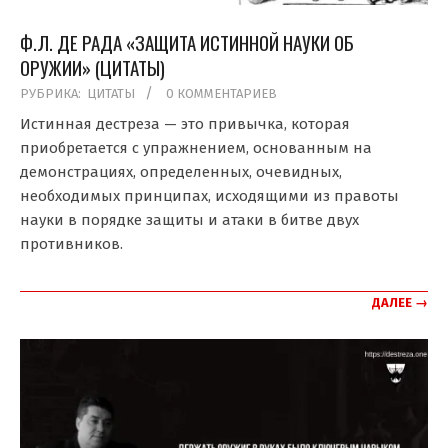
Ф.Л. ДЕ РАДА «ЗАЩИТА ИСТИННОЙ НАУКИ ОБ
ОРУЖИИ» (ЦИТАТЫ)
2019-
РУБРИКА:
ЦИТАТЫ
0 КОММЕНТАРИЕВ
07-
Истинная дестреза — это привычка, которая
15
приобретается с упражнением, основанным на
демонстрациях, определенных, очевидных,
необходимых принципах, исходящими из правоты
науки в порядке защиты и атаки в битве двух
противников.
ДАЛЕЕ →