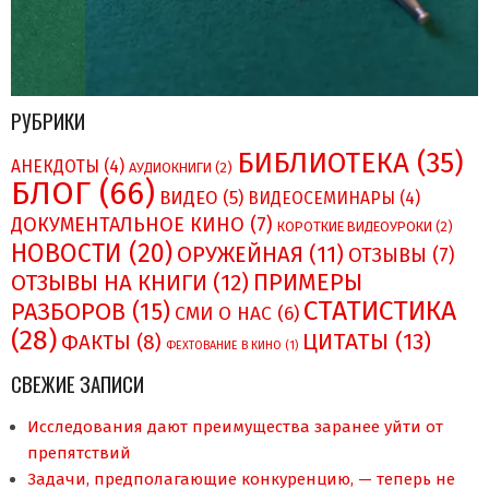
РУБРИКИ
БИБЛИОТЕКА
(35)
АНЕКДОТЫ
(4)
АУДИОКНИГИ
(2)
БЛОГ
(66)
ВИДЕО
(5)
ВИДЕОСЕМИНАРЫ
(4)
ДОКУМЕНТАЛЬНОЕ КИНО
(7)
КОРОТКИЕ ВИДЕОУРОКИ
(2)
НОВОСТИ
(20)
ОРУЖЕЙНАЯ
(11)
ОТЗЫВЫ
(7)
ПРИМЕРЫ
ОТЗЫВЫ НА КНИГИ
(12)
СТАТИСТИКА
РАЗБОРОВ
(15)
СМИ О НAC
(6)
(28)
ЦИТАТЫ
(13)
ФАКТЫ
(8)
ФЕХТОВАНИЕ В КИНО
(1)
СВЕЖИЕ ЗАПИСИ
Исследования дают преимущества заранее уйти от
препятствий
Задачи, предполагающие конкуренцию, — теперь не