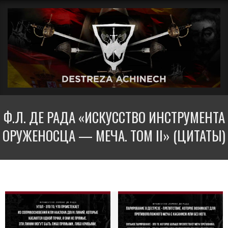
Перейти
Вторичное
к
меню
содержимому
навигации
ДЕСТРЕЗА
Ф.Л. ДЕ РАДА «ИСКУССТВО ИНСТРУМЕНТА
АЧИНЕЧ
ОРУЖЕНОСЦА — МЕЧА. ТОМ II» (ЦИТАТЫ)