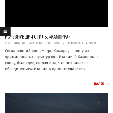
ИСЧЕЗНУВШИЙ СТИЛЬ. «КАМОРРА»
2020-
РУБРИКА:
ДОКУМЕНТАЛЬНОЕ КИНО
0 КОММЕНТАРИЕВ
10-
Сегодняшний фильм про Каморру — одну из
09
криминальных структур юга Италии. А Каморры, к
слову, было две, старая и та, что появилась с
объединением Италии в одно государство.
ДАЛЕЕ →