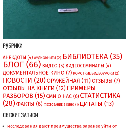
РУБРИКИ
БИБЛИОТЕКА
(35)
АНЕКДОТЫ
(4)
АУДИОКНИГИ
(2)
БЛОГ
(66)
ВИДЕО
(5)
ВИДЕОСЕМИНАРЫ
(4)
ДОКУМЕНТАЛЬНОЕ КИНО
(7)
КОРОТКИЕ ВИДЕОУРОКИ
(2)
НОВОСТИ
(20)
ОРУЖЕЙНАЯ
(11)
ОТЗЫВЫ
(7)
ПРИМЕРЫ
ОТЗЫВЫ НА КНИГИ
(12)
СТАТИСТИКА
РАЗБОРОВ
(15)
СМИ О НAC
(6)
(28)
ЦИТАТЫ
(13)
ФАКТЫ
(8)
ФЕХТОВАНИЕ В КИНО
(1)
СВЕЖИЕ ЗАПИСИ
Исследования дают преимущества заранее уйти от