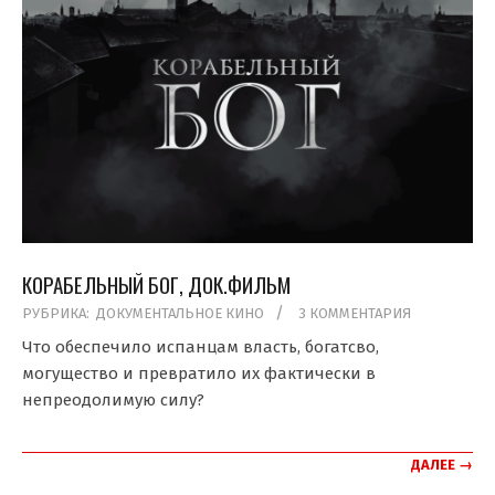
КОРАБЕЛЬНЫЙ БОГ, ДОК.ФИЛЬМ
2019-
РУБРИКА:
ДОКУМЕНТАЛЬНОЕ КИНО
3 КОММЕНТАРИЯ
04-
Что обеспечило испанцам власть, богатсво,
10
могущество и превратило их фактически в
непреодолимую силу?
ДАЛЕЕ →