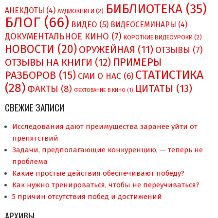
БИБЛИОТЕКА
(35)
АНЕКДОТЫ
(4)
АУДИОКНИГИ
(2)
БЛОГ
(66)
ВИДЕО
(5)
ВИДЕОСЕМИНАРЫ
(4)
ДОКУМЕНТАЛЬНОЕ КИНО
(7)
КОРОТКИЕ ВИДЕОУРОКИ
(2)
НОВОСТИ
(20)
ОРУЖЕЙНАЯ
(11)
ОТЗЫВЫ
(7)
ПРИМЕРЫ
ОТЗЫВЫ НА КНИГИ
(12)
СТАТИСТИКА
РАЗБОРОВ
(15)
СМИ О НAC
(6)
(28)
ЦИТАТЫ
(13)
ФАКТЫ
(8)
ФЕХТОВАНИЕ В КИНО
(1)
СВЕЖИЕ ЗАПИСИ
Исследования дают преимущества заранее уйти от
препятствий
Задачи, предполагающие конкуренцию, — теперь не
проблема
Какие простые действия обеспечивают победу?
Как нужно тренироваться, чтобы не переучиваться?
5 причин отсутствия побед и достижений
АРХИВЫ