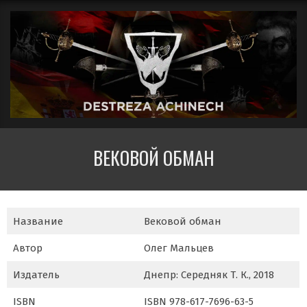
Перейти
Вторичное
к
меню
содержимому
навигации
ДЕСТРЕЗА
ВЕКОВОЙ ОБМАН
АЧИНЕЧ
Название
Вековой обман
Автор
Олег Мальцев
Издатель
Днепр: Середняк Т. К., 2018
ISBN
ISBN 978-617-7696-63-5