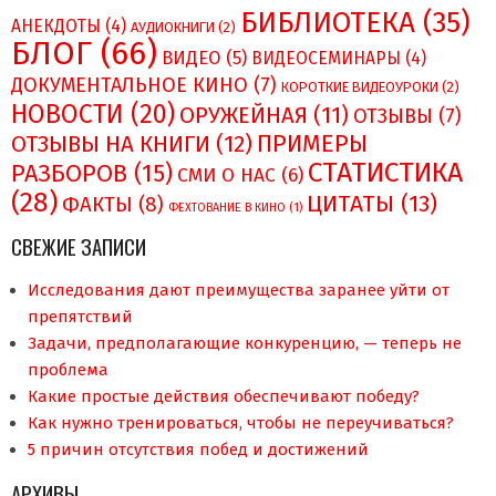
БИБЛИОТЕКА
(35)
АНЕКДОТЫ
(4)
АУДИОКНИГИ
(2)
БЛОГ
(66)
ВИДЕО
(5)
ВИДЕОСЕМИНАРЫ
(4)
ДОКУМЕНТАЛЬНОЕ КИНО
(7)
КОРОТКИЕ ВИДЕОУРОКИ
(2)
НОВОСТИ
(20)
ОРУЖЕЙНАЯ
(11)
ОТЗЫВЫ
(7)
ПРИМЕРЫ
ОТЗЫВЫ НА КНИГИ
(12)
СТАТИСТИКА
РАЗБОРОВ
(15)
СМИ О НAC
(6)
(28)
ЦИТАТЫ
(13)
ФАКТЫ
(8)
ФЕХТОВАНИЕ В КИНО
(1)
СВЕЖИЕ ЗАПИСИ
Исследования дают преимущества заранее уйти от
препятствий
Задачи, предполагающие конкуренцию, — теперь не
проблема
Какие простые действия обеспечивают победу?
Как нужно тренироваться, чтобы не переучиваться?
5 причин отсутствия побед и достижений
АРХИВЫ