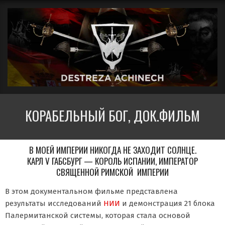
Перейти
Вторичное
к
меню
содержимому
навигации
ДЕСТРЕЗА
КОРАБЕЛЬНЫЙ БОГ, ДОК.ФИЛЬМ
АЧИНЕЧ
В МОЕЙ ИМПЕРИИ НИКОГДА НЕ ЗАХОДИТ СОЛНЦЕ.
КАРЛ V ГАБСБУРГ — КОРОЛЬ ИСПАНИИ, ИМПЕРАТОР
СВЯЩЕННОЙ РИМСКОЙ ИМПЕРИИ
В этом документальном фильме представлена
результаты исследований
НИИ
и демонстрация 21 блока
Палермитанской системы, которая стала основой