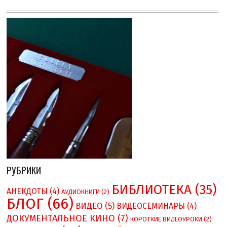
РУБРИКИ
БИБЛИОТЕКА
(35)
АНЕКДОТЫ
(4)
АУДИОКНИГИ
(2)
БЛОГ
(66)
ВИДЕО
(5)
ВИДЕОСЕМИНАРЫ
(4)
ДОКУМЕНТАЛЬНОЕ КИНО
(7)
КОРОТКИЕ ВИДЕОУРОКИ
(2)