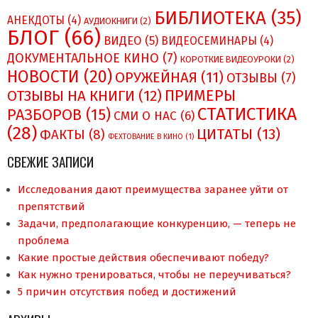
БИБЛИОТЕКА
(35)
АНЕКДОТЫ
(4)
АУДИОКНИГИ
(2)
БЛОГ
(66)
ВИДЕО
(5)
ВИДЕОСЕМИНАРЫ
(4)
ДОКУМЕНТАЛЬНОЕ КИНО
(7)
КОРОТКИЕ ВИДЕОУРОКИ
(2)
НОВОСТИ
(20)
ОРУЖЕЙНАЯ
(11)
ОТЗЫВЫ
(7)
ПРИМЕРЫ
ОТЗЫВЫ НА КНИГИ
(12)
СТАТИСТИКА
РАЗБОРОВ
(15)
СМИ О НAC
(6)
(28)
ЦИТАТЫ
(13)
ФАКТЫ
(8)
ФЕХТОВАНИЕ В КИНО
(1)
СВЕЖИЕ ЗАПИСИ
Исследования дают преимущества заранее уйти от
препятствий
Задачи, предполагающие конкуренцию, — теперь не
проблема
Какие простые действия обеспечивают победу?
Как нужно тренироваться, чтобы не переучиваться?
5 причин отсутствия побед и достижений