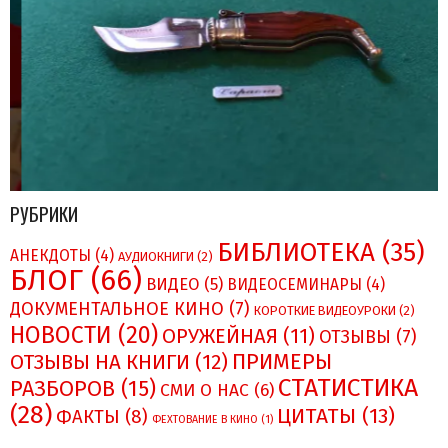
РУБРИКИ
БИБЛИОТЕКА
(35)
АНЕКДОТЫ
(4)
АУДИОКНИГИ
(2)
БЛОГ
(66)
ВИДЕО
(5)
ВИДЕОСЕМИНАРЫ
(4)
ДОКУМЕНТАЛЬНОЕ КИНО
(7)
КОРОТКИЕ ВИДЕОУРОКИ
(2)
НОВОСТИ
(20)
ОРУЖЕЙНАЯ
(11)
ОТЗЫВЫ
(7)
ПРИМЕРЫ
ОТЗЫВЫ НА КНИГИ
(12)
СТАТИСТИКА
РАЗБОРОВ
(15)
СМИ О НAC
(6)
(28)
ЦИТАТЫ
(13)
ФАКТЫ
(8)
ФЕХТОВАНИЕ В КИНО
(1)