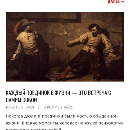
ДАЛЕЕ →
КАЖДЫЙ ПОЕДИНОК В ЖИЗНИ — ЭТО ВСТРЕЧА С
САМИМ СОБОЙ
2019-
РУБРИКА:
БЛОГ
3 КОММЕНТАРИЯ
10-
Некогда дуэли и поединки были частью обыденной
29
жизни. В такие моменты человек на языке психологии
встречался с самим собой.