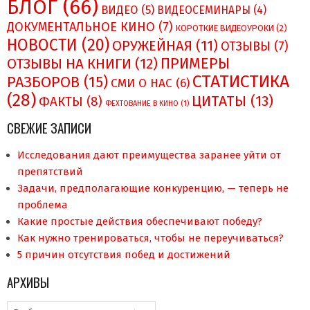
БЛОГ
(66)
ВИДЕО
(5)
ВИДЕОСЕМИНАРЫ
(4)
ДОКУМЕНТАЛЬНОЕ КИНО
(7)
КОРОТКИЕ ВИДЕОУРОКИ
(2)
НОВОСТИ
(20)
ОРУЖЕЙНАЯ
(11)
ОТЗЫВЫ
(7)
ПРИМЕРЫ
ОТЗЫВЫ НА КНИГИ
(12)
СТАТИСТИКА
РАЗБОРОВ
(15)
СМИ О НAC
(6)
(28)
ЦИТАТЫ
(13)
ФАКТЫ
(8)
ФЕХТОВАНИЕ В КИНО
(1)
СВЕЖИЕ ЗАПИСИ
Исследования дают преимущества заранее уйти от
препятствий
Задачи, предполагающие конкуренцию, — теперь не
проблема
Какие простые действия обеспечивают победу?
Как нужно тренироваться, чтобы не переучиваться?
5 причин отсутствия побед и достижений
АРХИВЫ
Архивы