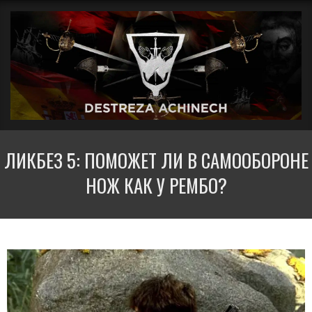
Перейти
Вторичное
к
меню
содержимому
навигации
ДЕСТРЕЗА
ЛИКБЕЗ 5: ПОМОЖЕТ ЛИ В САМООБОРОНЕ
АЧИНЕЧ
НОЖ КАК У РЕМБО?