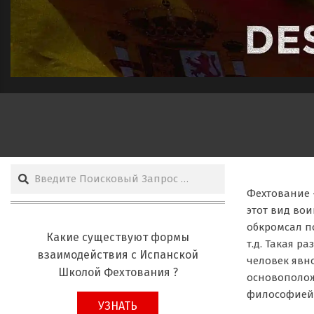
ДЕСТРЕЗА
АЧИНЕЧ
Поиск
Фехтование 
этот вид вои
обкромсал по
Какие существуют формы
т.д. Такая р
взаимодействия с Испанской
человек явн
Школой Фехтования ?
основоположн
философией,
УЗНАТЬ