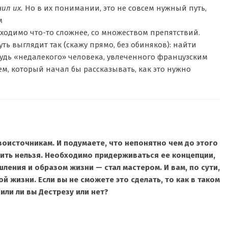
чил их.
Но в их понимании, это не совсем нужный путь,
м
бходимо что-то сложнее, со множеством препятствий.
ть выглядит так (скажу прямо, без обиняков): найти
удь «недалекого» человека, увлеченного французским
м, который начал бы рассказывать, как это нужно
ервоисточникам. И подумаете, что непонятно чем до этого
учить нельзя. Необходимо придерживаться ее концепции,
шления и образом жизни — стал мастером. И вам, по сути,
 жизни. Если вы не сможете это сделать, то как в таком
чили ли вы Дестрезу или нет?