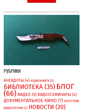
РУБРИКИ
АНЕКДОТЫ
(4)
АУДИОКНИГИ
(2)
БЛОГ
БИБЛИОТЕКА
(35)
(66)
ВИДЕО
(5)
ВИДЕОСЕМИНАРЫ
(4)
ДОКУМЕНТАЛЬНОЕ КИНО
(7)
КОРОТКИЕ
НОВОСТИ
(20)
ВИДЕОУРОКИ
(2)