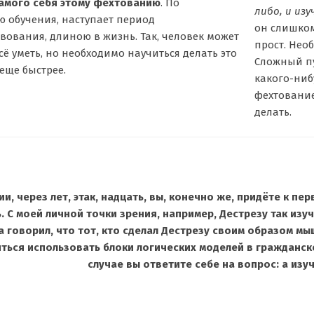
амого себя этому фехтованию
. По
либо, и изу
 обучения, наступает период
он слишко
вования, длиною в жизнь. Так, человек может
прост. Нео
всё уметь, но необходимо научиться делать это
Сложный пу
еще быстрее.
какого-ниб
фехтование
делать.
и, через лет, этак, надцать, вы, конечно же, придёте к п
. С моей личной точки зрения, например, Дестрезу так из
а говорил, что тот, кто сделал Дестрезу своим образом мы
ться использовать блоки логических моделей в гражданской
случае вы ответите себе на вопрос: а изу
________