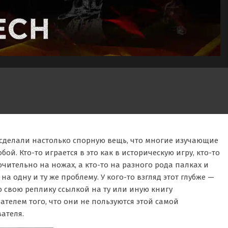
 сделали настолько спорную вещь, что многие изучающие
ой. Кто-то играется в это как в историческую игру, кто-то
чительно на ножах, а кто-то на разного рода палках и
на одну и ту же проблему. У кого-то взгляд этот глубже —
 свою реплику ссылкой на ту или иную книгу
ателем того, что они не пользуются этой самой
ателя.