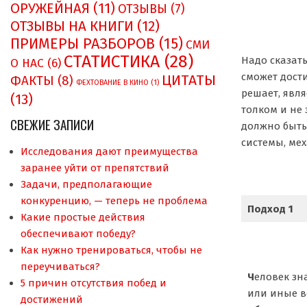
ОРУЖЕЙНАЯ
(11)
ОТЗЫВЫ
(7)
ОТЗЫВЫ НА КНИГИ
(12)
ПРИМЕРЫ РАЗБОРОВ
(15)
СМИ
СТАТИСТИКА
(28)
Надо сказать
О НAC
(6)
сможет дости
ЦИТАТЫ
ФАКТЫ
(8)
ФЕХТОВАНИЕ В КИНО
(1)
решает, явля
(13)
толком и не 
СВЕЖИЕ ЗАПИСИ
должно быть
системы, мех
Исследования дают преимущества
заранее уйти от препятствий
Задачи, предполагающие
конкуренцию, — теперь не проблема
Подход 1
Какие простые действия
обеспечивают победу?
Как нужно тренироваться, чтобы не
переучиваться?
Ч
еловек зн
5 причин отсутствия побед и
или иные 
достижений