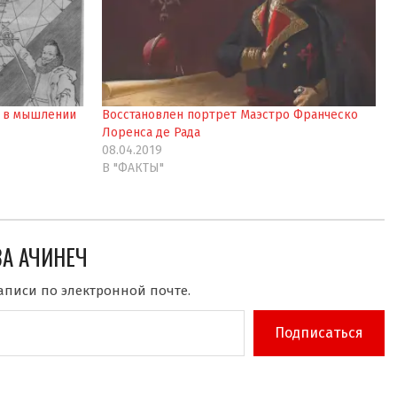
а в мышлении
Восстановлен портрет Маэстро Франческо
Лоренса де Рада
08.04.2019
В "ФАКТЫ"
ЗА АЧИНЕЧ
аписи по электронной почте.
Подписаться