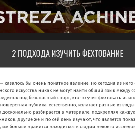
2 ПОДХОДА ИЗУЧИТЬ ФЕХТОВАНИЕ
— казалось бы очень понятное явление. Но сегодня из него
нского искусства никак не могут найти общий язык между соб
единок под безопасный спорт, кто-то учит фехтовать исклю
азношерстная публика, естественно, излагает разные взгляды 
о досконально разбирается в материале, подкрепляя каждую
иков. Другие же и по сей день изучают, что является показ
 им больше нравится находиться в стадии некоего исследов