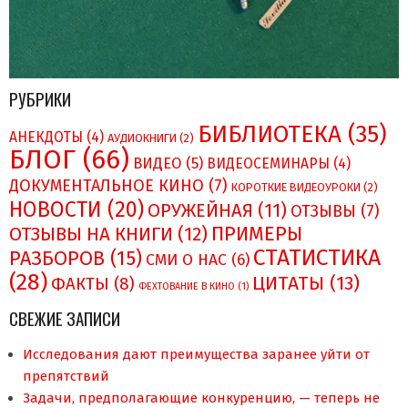
РУБРИКИ
БИБЛИОТЕКА
(35)
АНЕКДОТЫ
(4)
АУДИОКНИГИ
(2)
БЛОГ
(66)
ВИДЕО
(5)
ВИДЕОСЕМИНАРЫ
(4)
ДОКУМЕНТАЛЬНОЕ КИНО
(7)
КОРОТКИЕ ВИДЕОУРОКИ
(2)
НОВОСТИ
(20)
ОРУЖЕЙНАЯ
(11)
ОТЗЫВЫ
(7)
ПРИМЕРЫ
ОТЗЫВЫ НА КНИГИ
(12)
СТАТИСТИКА
РАЗБОРОВ
(15)
СМИ О НAC
(6)
(28)
ЦИТАТЫ
(13)
ФАКТЫ
(8)
ФЕХТОВАНИЕ В КИНО
(1)
СВЕЖИЕ ЗАПИСИ
Исследования дают преимущества заранее уйти от
препятствий
Задачи, предполагающие конкуренцию, — теперь не