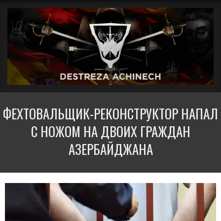
Перейти
Вторичное
к
меню
содержимому
навигации
ДЕСТРЕЗА
ФЕХТОВАЛЬЩИК-РЕКОНСТРУКТОР НАПАЛ
АЧИНЕЧ
С НОЖОМ НА ДВОИХ ГРАЖДАН
АЗЕРБАЙДЖАНА