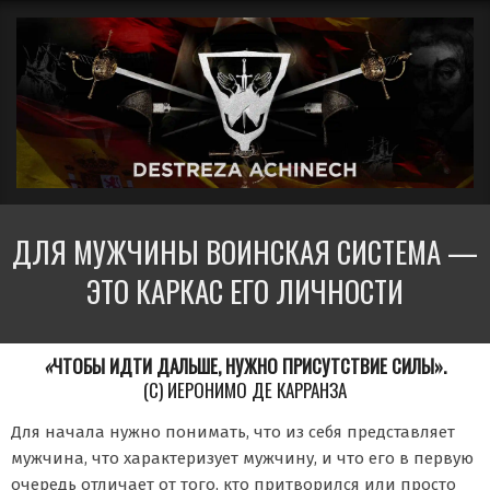
Перейти
Вторичное
к
меню
содержимому
навигации
ДЕСТРЕЗА
ДЛЯ МУЖЧИНЫ ВОИНСКАЯ СИСТЕМА —
АЧИНЕЧ
ЭТО КАРКАС ЕГО ЛИЧНОСТИ
«
ЧТОБЫ ИДТИ ДАЛЬШЕ, НУЖНО ПРИСУТСТВИЕ СИЛЫ».
(С) ИЕРОНИМО ДЕ КАРРАНЗА
Для начала нужно понимать, что из себя представляет
мужчина, что характеризует мужчину, и что его в первую
очередь отличает от того, кто притворился или просто