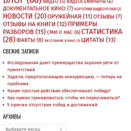
БЛОГ
(66)
ВИДЕО
(5)
ВИДЕОСЕМИНАРЫ
(4)
ДОКУМЕНТАЛЬНОЕ КИНО
(7)
КОРОТКИЕ ВИДЕОУРОКИ
(2)
НОВОСТИ
(20)
ОРУЖЕЙНАЯ
(11)
ОТЗЫВЫ
(7)
ПРИМЕРЫ
ОТЗЫВЫ НА КНИГИ
(12)
СТАТИСТИКА
РАЗБОРОВ
(15)
СМИ О НAC
(6)
(28)
ЦИТАТЫ
(13)
ФАКТЫ
(8)
ФЕХТОВАНИЕ В КИНО
(1)
СВЕЖИЕ ЗАПИСИ
Исследования дают преимущества заранее уйти от
препятствий
Задачи, предполагающие конкуренцию, — теперь не
проблема
Какие простые действия обеспечивают победу?
Как нужно тренироваться, чтобы не переучиваться?
5 причин отсутствия побед и достижений
АРХИВЫ
Архивы