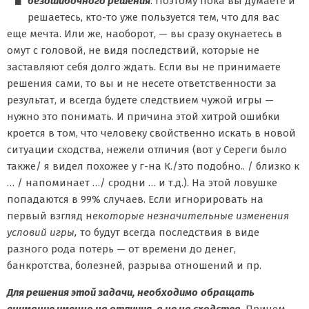
безошибочного решения
. Поэтому пока вы думаете и
решаетесь, кто-то уже пользуется тем, что для вас
еще мечта. Или же, наоборот, — вы сразу окунаетесь в
омут с головой, не видя последствий, которые не
заставляют себя долго ждать. Если вы не принимаете
решения сами, то вы и не несете ответственности за
результат, и всегда будете следствием чужой игры —
нужно это понимать. И причина этой хитрой ошибки
кроется в том, что человеку свойственно
искать в новой
ситуации сходства, нежели отличия (вот у Сереги было
также/ я видел похожее у г-на К./это подобно.. / близко к
… / напоминает …/ сродни … и т.д.). На этой ловушке
попадаются в 99% случаев. Если игнорировать на
первый взгляд н
екоторые незначительные изменения
условий игры,
то будут всегда последствия в виде
разного рода потерь — от времени до денег,
банкротства, болезней, разрыва отношений и пр.
Для решения этой задачи, необходимо
обращать
внимание именно на отличия, а не на сходства
. Причем,