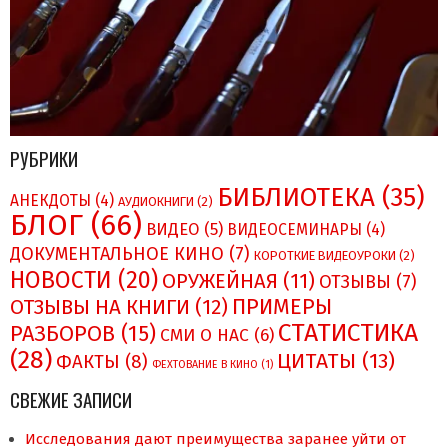
РУБРИКИ
БИБЛИОТЕКА
(35)
АНЕКДОТЫ
(4)
АУДИОКНИГИ
(2)
БЛОГ
(66)
ВИДЕО
(5)
ВИДЕОСЕМИНАРЫ
(4)
ДОКУМЕНТАЛЬНОЕ КИНО
(7)
КОРОТКИЕ ВИДЕОУРОКИ
(2)
НОВОСТИ
(20)
ОРУЖЕЙНАЯ
(11)
ОТЗЫВЫ
(7)
ПРИМЕРЫ
ОТЗЫВЫ НА КНИГИ
(12)
СТАТИСТИКА
РАЗБОРОВ
(15)
СМИ О НAC
(6)
(28)
ЦИТАТЫ
(13)
ФАКТЫ
(8)
ФЕХТОВАНИЕ В КИНО
(1)
СВЕЖИЕ ЗАПИСИ
Исследования дают преимущества заранее уйти от