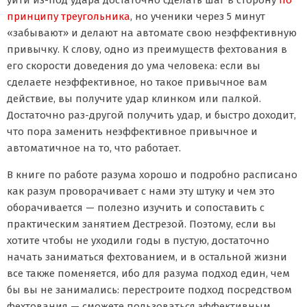
уйти из-под удара достаточно сделать шаг в сторону
по
принципу треугольника
, но ученики через 5 минут
«забывают» и делают на автомате свою неэффективную
привычку. К слову, одно из преимуществ фехтования в
его скорости доведения до ума человека: если вы
сделаете неэффективное, но такое привычное вам
действие, вы получите удар клинком или палкой.
Достаточно раз-другой получить удар, и быстро доходит,
что пора заменить неэффективное привычное и
автоматичное на то, что работает.
В книге по работе разума хорошо и подробно расписано
как разум проворачивает с нами эту штуку и чем это
оборачивается — полезно изучить и сопоставить с
практическим занятием Дестрезой. Поэтому, если вы
хотите чтобы не уходили годы в пустую, достаточно
начать заниматься фехтованием, и в остальной жизни
все также поменяется, ибо для разума подход един, чем
бы вы не занимались: перестроите подход посредством
фехтования — сможете пользоваться эффективным