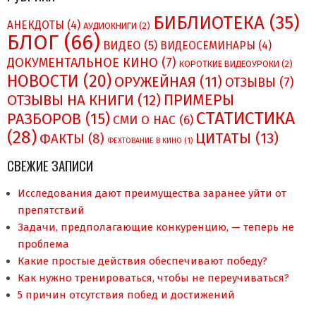
БИБЛИОТЕКА
(35)
АНЕКДОТЫ
(4)
АУДИОКНИГИ
(2)
БЛОГ
(66)
ВИДЕО
(5)
ВИДЕОСЕМИНАРЫ
(4)
ДОКУМЕНТАЛЬНОЕ КИНО
(7)
КОРОТКИЕ ВИДЕОУРОКИ
(2)
НОВОСТИ
(20)
ОРУЖЕЙНАЯ
(11)
ОТЗЫВЫ
(7)
ПРИМЕРЫ
ОТЗЫВЫ НА КНИГИ
(12)
СТАТИСТИКА
РАЗБОРОВ
(15)
СМИ О НAC
(6)
(28)
ЦИТАТЫ
(13)
ФАКТЫ
(8)
ФЕХТОВАНИЕ В КИНО
(1)
СВЕЖИЕ ЗАПИСИ
Исследования дают преимущества заранее уйти от
препятствий
Задачи, предполагающие конкуренцию, — теперь не
проблема
Какие простые действия обеспечивают победу?
Как нужно тренироваться, чтобы не переучиваться?
5 причин отсутствия побед и достижений